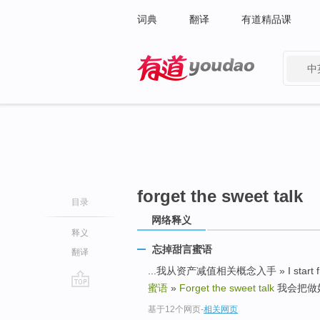
词典
翻译
有道精品课
中
有道 - 网易旗下搜索
forget the sweet talk
目录
网络释义
释义
忘掉甜言蜜语
翻译
...我从资产减值相关概念入手 » I start from t
蜜语
»
Forget the sweet talk
我会把做好的lo
go
基于12个网页
-
相关网页
top