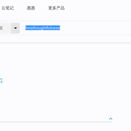
云笔记
惠惠
更多产品
英