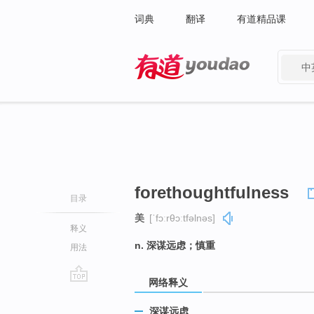
词典
翻译
有道精品课
中
有道 - 网易旗下搜索
forethoughtfulness
目录
美
[ˈfɔːrθɔːtfəlnəs]
释义
n. 深谋远虑；慎重
用法
网络释义
go
top
深谋远虑