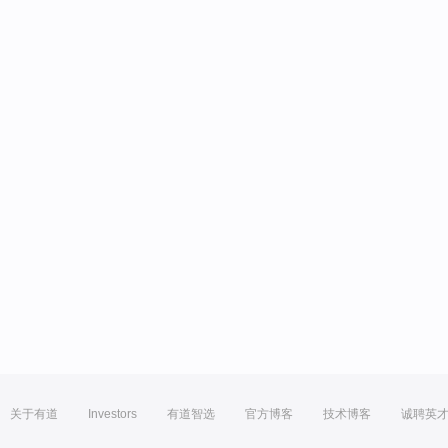
关于有道
Investors
有道智选
官方博客
技术博客
诚聘英