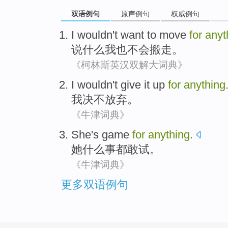
双语例句
原声例句
权威例句
I
wouldn't
want to
move
for
anyt
说什么
我
也
不会
搬走
。
《柯林斯英汉双解大词典》
I
wouldn
't
give it up
for
anything
我
决不
放弃
。
《牛津词典》
She
's
game
for
anything
.
她
什么
事都敢试。
《牛津词典》
更多双语例句