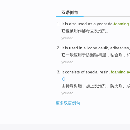
双语例句
It
is also
used
as a
yeast
de-
foaming
它
也
被
用作
酵母
去
发泡剂
。
youdao
It
is
used
in
silicone
caulk,
adhesives
它
一般
应用
于
防漏
硅
树脂，
粘合剂
，
youdao
It consists
of
special
resin
,
foaming
a
由
特殊
树脂
，加上发泡剂、
防火
剂
、
youdao
更多双语例句