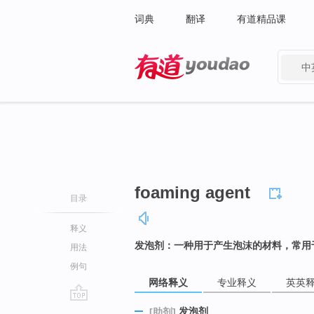
词典
翻译
有道精品课
中
有道 - 网易旗下搜索
foaming agent
目录
释义
发泡剂：一种用于产生泡沫的材料，常用
用法
例句
网络释义
专业释义
英英
go
发泡剂
[助剂]