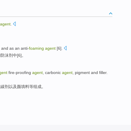
agent
.
,
and
as an anti-
foaming
agent
[
6
].
和
防
沫剂中[6]。
gent
fire-proofing
agent
, carbonic
agent
, pigment
and
filler
.
成碳剂
以及
颜填料等组成
。