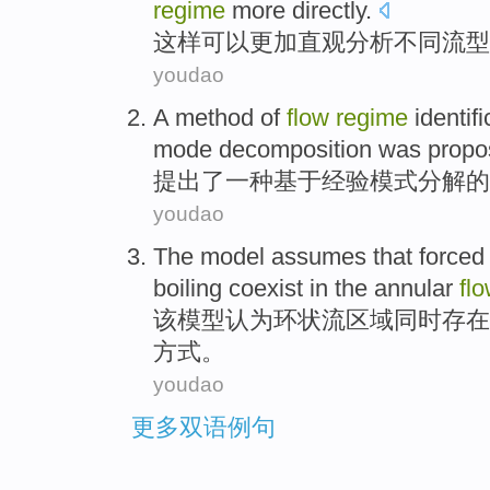
regime
more
directly
.
这样
可以
更加
直观
分析
不同
流
型
youdao
A
method
of
flow
regime
identif
mode
decomposition
was
propo
提出了一种
基于
经验
模式
分解
的
youdao
The
model
assumes that
forced
boiling
coexist
in the
annular
fl
该
模型
认为
环状
流区域同时
存在
方式。
youdao
更多双语例句