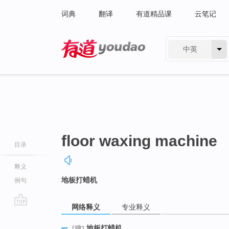
词典
翻译
有道精品课
云笔记
中英
有道 - 网易旗下搜索
floor waxing machine
目录
释义
地板打蜡机
例句
网络释义
专业释义
go
top
地板打蜡机
[建]