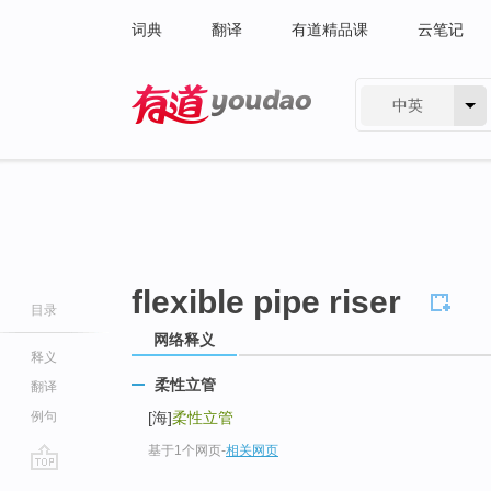
词典
翻译
有道精品课
云笔记
中英
有道 - 网易旗下搜索
flexible pipe riser
目录
网络释义
释义
柔性立管
翻译
例句
[海]
柔性立管
基于1个网页
-
相关网页
go