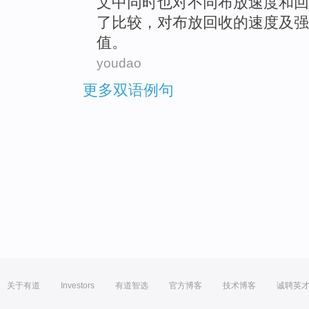
文中同时
也
对不同
布放
速度
和
回
了比较，对布放回收的速度
及
强
值
。
youdao
更多双语例句
关于有道
Investors
有道智选
官方博客
技术博客
诚聘英