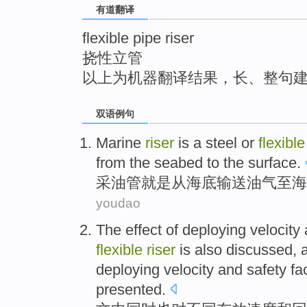
有道翻译
top
flexible pipe riser
挠性立管
以上为机器翻译结果，长、整句
双语例句
Marine
riser
is
a
steel
or
flexible
from
the seabed
to
the
surface.
采油
管
就是
从
海底
输送油气至海
youdao
The effect of
deploying
velocity
flexible
riser
is
also
discussed
, 
deploying velocity
and
safety
fa
presented
.