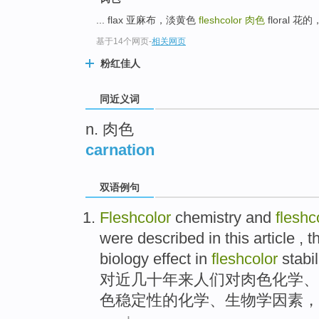
top
... flax 亚麻布，淡黄色
fleshcolor
肉色
floral 花的
基于14个网页
-
相关网页
粉红佳人
同近义词
n. 肉色
carnation
双语例句
Fleshcolor
chemistry
and
fleshc
were
described
in this article , 
biology
effect
in
fleshcolor
stabil
对近几十年来人们对
肉色
化学
、
色
稳定性
的化学、
生物学
因素
，