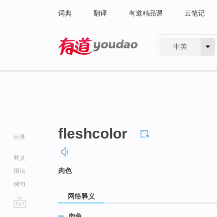
词典
翻译
有道精品课
云笔记
中英
有道 - 网易旗下搜索
fleshcolor
目录
释义
肉色
用法
例句
网络释义
go
肉色