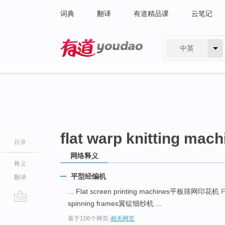
词典
翻译
有道精品课
云笔记
中英
有道 - 网易旗下搜索
flat warp knitting mach
目录
网络释义
释义
平型经编机
翻译
... Flat screen printing machines平板筛网印花机
F
spinning frames翼锭细纱机 ...
go
基于106个网页
-
相关网页
top