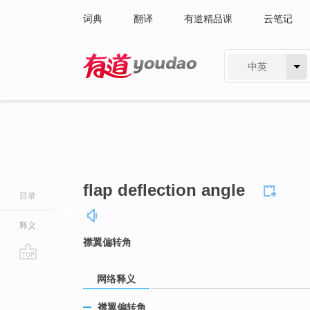
词典
翻译
有道精品课
云笔记
中英
有道 - 网易旗下搜索
flap deflection angle
目录
释义
襟翼偏转角
go
网络释义
top
襟翼偏转角