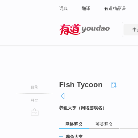
词典
翻译
有道精品课
中
有道 - 网易旗下搜索
Fish Tycoon
目录
释义
养鱼大亨（网络游戏名）
go
网络释义
英英释义
top
养鱼大亨