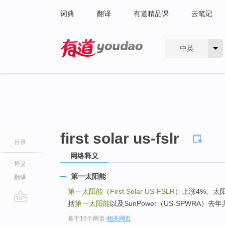
词典
翻译
有道精品课
云笔记
中英
有道 - 网易旗下搜索
first solar us-fslr
目录
网络释义
释义
第一太阳能
翻译
第一太阳能
（
First Solar US-FSLR
）上涨4%。太
括
第一太阳能
以及SunPower（US-SPWRA）
go
基于16个网页
-
相关网页
top