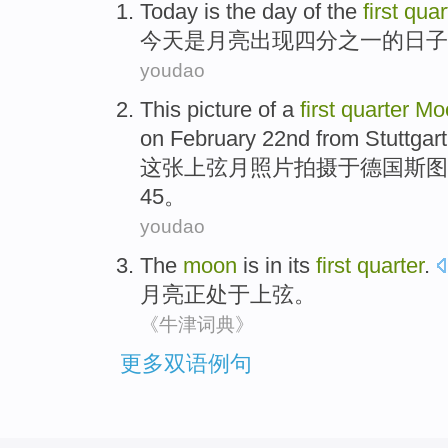
Today
is
the
day
of the
first
quar
今天
是
月亮
出现
四分之一
的
日子
youdao
This
picture of a
first
quarter
Mo
on
February
22nd
from
Stuttgart
这
张
上弦月
照片拍摄
于德国
斯图
45。
youdao
The
moon
is
in its
first
quarter
.
月亮
正
处于
上弦
。
《牛津词典》
更多双语例句