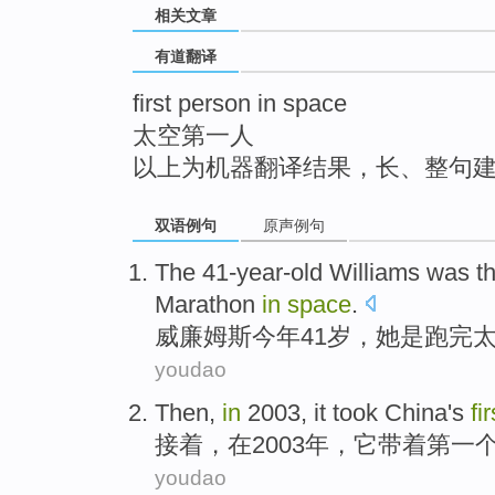
相关文章
top
有道翻译
first person in space
太空第一人
以上为机器翻译结果，长、整句
双语例句
原声例句
The 41-year-old
Williams
was
t
Marathon
in
space
.
威廉姆斯
今年
41岁，她
是
跑
完
youdao
Then
,
in
2003,
it
took
China
's
fir
接着
，
在
2003年，
它
带着
第一
youdao