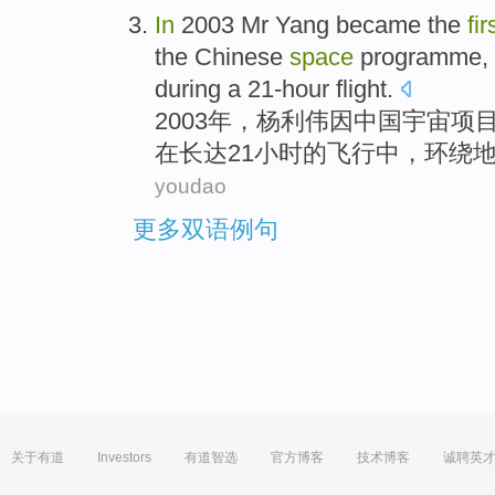
In
2003 Mr
Yang
became
the
fir
the
Chinese
space
programme
,
during
a 21-hour
flight
.
2003年，
杨利伟
因
中国
宇宙
项
在
长达
21小时的
飞行
中，
环绕
youdao
更多双语例句
关于有道
Investors
有道智选
官方博客
技术博客
诚聘英