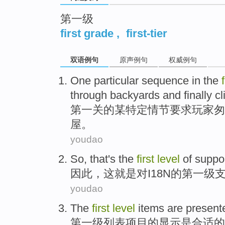
第一级
first grade
,
first-tier
双语例句
原声例句
权威例句
One particular
sequence
in the
f
through
backyards
and
finally
c
第一
关
的
某
特定情节要求
玩家
匆
屋。
youdao
So
,
that
's
the
first
level
of
suppo
因此
，
这
就是
对
I18N
的
第
一级
youdao
The
first
level
items
are
present
第
一级
列表项目的显示
是
合适
的