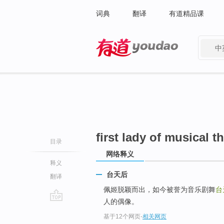
词典
翻译
有道精品课
中
有道 - 网易旗下搜索
first lady of musical t
目录
网络释义
释义
台天后
翻译
佩姬脱颖而出，如今被誉为音乐剧舞
台
人的偶像。
go
基于12个网页
-
相关网页
top