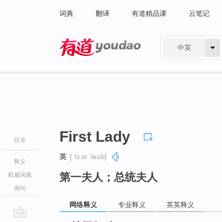
词典
翻译
有道精品课
云笔记
中英
有道 - 网易旗下搜索
First Lady
目录
英
[ˌfɜːst ˈleɪdi]
释义
第一夫人；总统夫人
权威词典
例句
网络释义
专业释义
英英释义