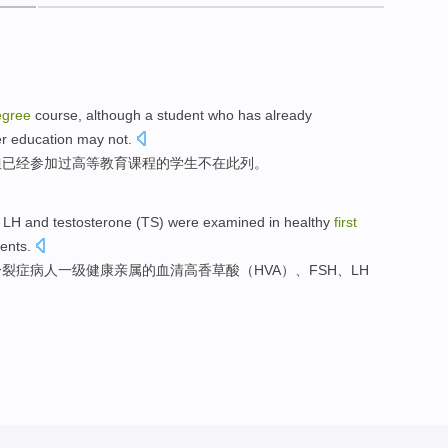
egree
course
,
although
a
student
who
has already
er
education
may not
.
但
已经
参加
过
高等
教育课程的学生不在此列。
,
LH
and
testosterone
(
TS
) were examined in
healthy
first
ients
.
分裂症
病人
一级
健康
亲属
的
血清
高香
草酸
（
HVA
）、
FSH
、
LH