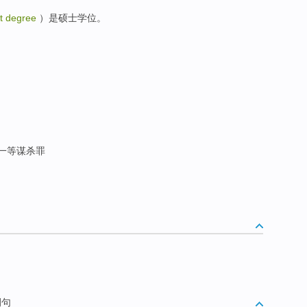
st degree
）是硕士学位。
〉一等谋杀罪
例句