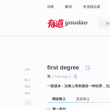
词典
翻译
有道精品课
中
有道 - 网易旗下搜索
first degree
目录
英
[ˈfɜːst dɪɡriː]
释义
一级谋杀：法律上用来描述一种犯罪，尤
用法
例句
网络释义
英英释义
go
第一学位