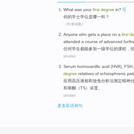
What
was
your
first
degree
in?
你
的
学士
学位
是
哪
一科？
《牛津词典》
Anyone
who
gets
a place
on
a
first
d
attended
a
course
of
advanced furth
任何
学生
都
能
参加
一级
学位
的
课程
，
youdao
Serum
homovanillic
acid
(
HVA
),
FSH
degree
relatives
of
schizophrenic
pat
应用高压液相
和
放免分析法测定精神
和
睾酮
（
TS
）浓度。
youdao
更多双语例句