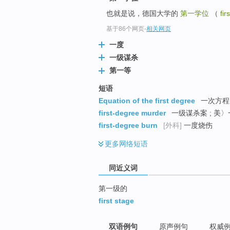
top
也就是说，德国大学的
第一学位
（
fir
基于86个网页
-
相关网页
一度
一级谋杀
第一等
短语
Equation of the first degree
一次方程
first-degree murder
一级谋杀案 ; 美
first-degree burn
[外科]
一度烧伤
更多
网络短语
同近义词
第一级的
first stage
双语例句
原声例句
权威