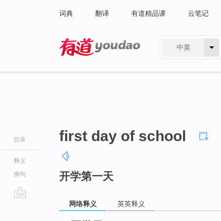
词典
翻译
有道精品课
云笔记
中英
有道 - 网易旗下搜索
first day of school
目录
释义
开学第一天
例句
网络释义
英英释义
go
top