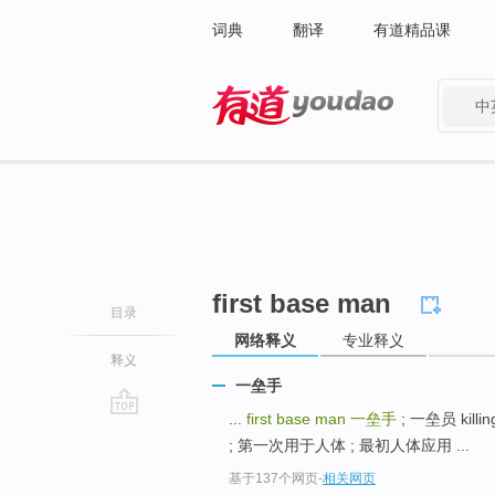
词典
翻译
有道精品课
中
有道 - 网易旗下搜索
first base man
目录
网络释义
专业释义
释义
一垒手
...
first base man
一垒手
; 一垒员 kill
go
; 第一次用于人体 ; 最初人体应用 ...
top
基于137个网页
-
相关网页