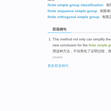
finite simple group classification
有
finite sequence simple group
有限单
finite orthogonal simple group
有限
双语例句
This
method
not only
can
simplify
the
new
conclusion
for the
finite
simple
g
用
这种
方法
，
不但
简化
了
证明
过程，
youdao
更多双语例句