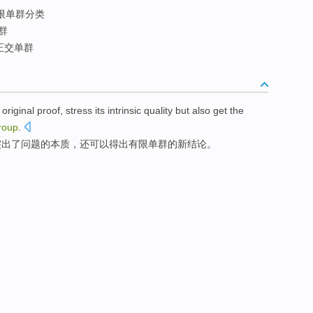
限单群分类
群
正交单群
original
proof
,
stress
its
intrinsic
quality
but also
get
the
roup
.
突出
了问题的
本质
，
还
可以得出
有限单群
的
新
结论
。