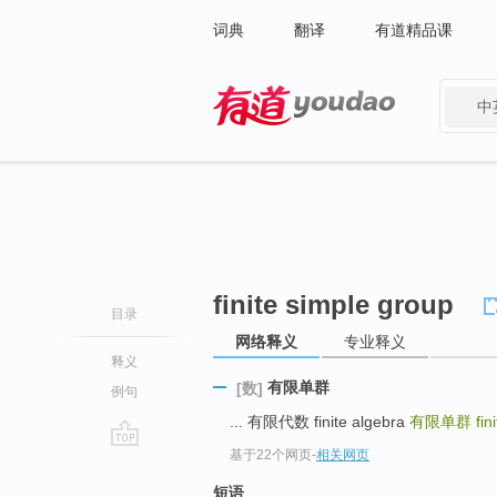
词典
翻译
有道精品课
中
有道 - 网易旗下搜索
finite simple group
目录
网络释义
专业释义
释义
有限单群
[数]
例句
... 有限代数 finite algebra
有限单群
fin
基于22个网页
-
相关网页
go
top
短语