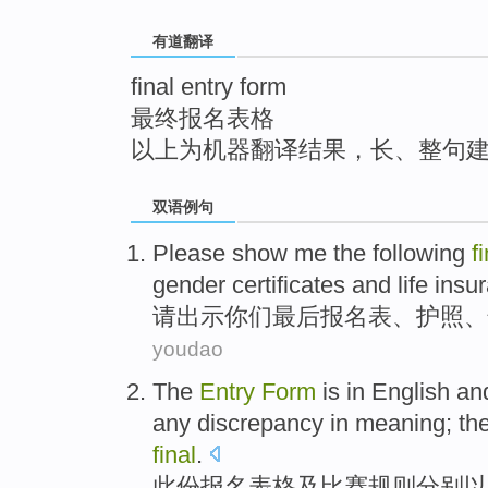
top
有道翻译
final entry form
最终报名表格
以上为机器翻译结果，长、整句
双语例句
Please
show me
the
following
f
gender
certificates
and
life insu
请
出示
你们
最后
报名表、
护照
、
youdao
The
Entry
Form
is
in
English
an
any
discrepancy
in
meaning
; th
final
.
此
份报名
表格
及
比赛规则分别
以