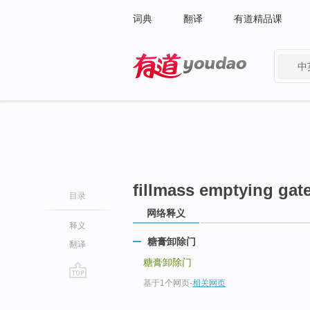
词典
翻译
有道精品课
中
有道 - 网易旗下搜索
fillmass emptying gat
目录
网络释义
释义
糖膏卸除门
翻译
糖膏卸除门
基于1个网页
-
相关网页
go
top