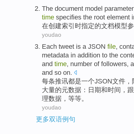
The
document
model
parameter
time
specifies
the
root
element
i
在
创建
索引
时
指定
的
文档
模型
参
youdao
Each
tweet
is
a
JSON
file
,
cont
metadata
in addition
to the
cont
and
time
,
number
of
followers
,
a
and so on.
每
条
推
讯
都
是
一个
JSON
文件
，
大量
的
元数据
：
日期
和
时间
，
跟
理数据，等等。
youdao
更多双语例句