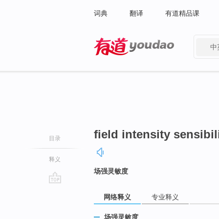
词典
翻译
有道精品课
中
有道 - 网易旗下搜索
field intensity sensibil
目录
释义
场强灵敏度
go
网络释义
专业释义
top
场强灵敏度