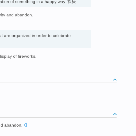
ration of something in a happy way. 欢庆
ivity and abandon.
t are organized in order to celebrate
isplay of fireworks.
d abandon.