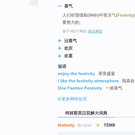
喜气
go
人们祈望借助(With)中奖
喜气
(
Festivity
top
要努力的。
基于492个网页
-
相关网页
沾喜气
欢庆
欢宴
短语
enjoy the festivity
享受盛宴
i like the festivity atmosphere
我喜欢
One Faction Festivity
一派喜气
更多
网络短语
柯林斯英汉双解大词典
festivity
TEM8
/fɛsˈtɪvɪtɪ/