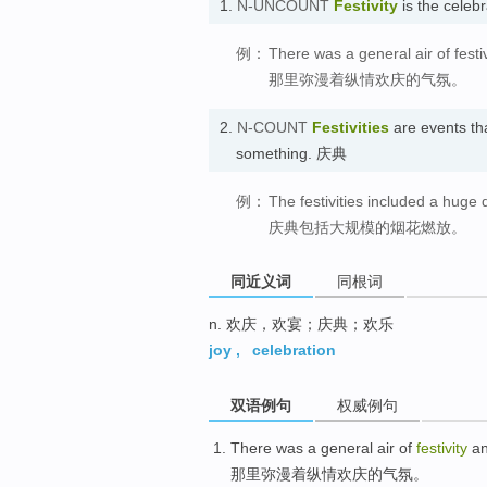
1.
N-UNCOUNT
Festivity
is the celeb
例：
There was a general air of fest
那里弥漫着纵情欢庆的气氛。
2.
N-COUNT
Festivities
are events tha
something. 庆典
例：
The festivities included a huge d
庆典包括大规模的烟花燃放。
同近义词
同根词
n. 欢庆，欢宴；庆典；欢乐
joy
,
celebration
双语例句
权威例句
There
was a general air
of
festivity
an
那里
弥漫着
纵情
欢庆
的
气氛。