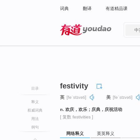
词典
翻译
有道精品课
中
有道 - 网易旗下搜索
festivity
目录
英
[feˈstɪvəti]
美
[feˈstɪvəti]
释义
n. 欢庆，欢乐；庆典，庆祝活动
权威词典
[ 复数 festivities ]
用法
例句
网络释义
英英释义