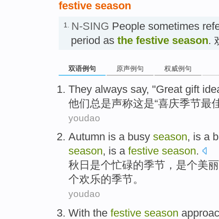
festive season
N-SING
People sometimes refe
1.
period as
the
festive season
.
双语例句
原声例句
权威例句
They
always
say
, "Great gift id
他们
总是
声称这
是“
喜庆
季节
最
youdao
Autumn
is
a
busy
season
, is a
b
season
, is a
festive
season
.
秋日
是个
忙碌
的
季节
，是个
美丽
个
欢乐
的季节。
youdao
With
the
festive
season
approac