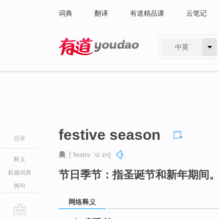
词典
翻译
有道精品课
云笔记
中英
有道 - 网易旗下搜索
festive season
目录
美
[ˈfestɪv ˈsiːzn]
释义
节日季节：指圣诞节和新年期间
权威词典
例句
网络释义