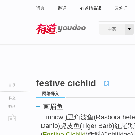
词典
翻译
有道精品课
云笔记
中英
有道 - 网易旗下搜索
festive cichlid
目录
网络释义
释义
画眉鱼
翻译
...innow )丑角波鱼(Rasbora het
Danio)虎皮鱼(Tiger Barb)红尾黑鲨(
go
top
(
Festive Cichlid
)鳅科(Cobitidae