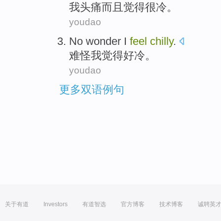
我
头痛
而且
觉得
很冷
。
youdao
No wonder
I
feel
chilly
.
难怪
我
觉得
好冷
。
youdao
更多双语例句
关于有道
Investors
有道智选
官方博客
技术博客
诚聘英