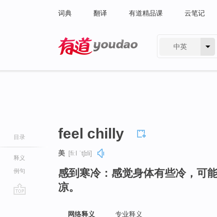
词典
翻译
有道精品课
云笔记
中英
有道 - 网易旗下搜索
feel chilly
目录
美
[fiːl ˈtʃɪli]
释义
感到寒冷：感觉身体有些冷，可
例句
凉。
go
top
网络释义
专业释义