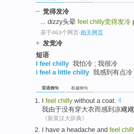
觉得发冷
... dizzy头晕
feel chilly
觉得发冷
基于463个网页
-
相关网页
发觉冷
短语
I feel chilly
我怕冷 ; 我很冷
i feel a little chilly
我感到有点冷
双语例句
权威例句
I
feel
chilly
without
a coat
.
我
由于没有
穿
大衣
而感到
凉飕飕
《新英汉大辞典》
I
have a headache
and
feel
chill