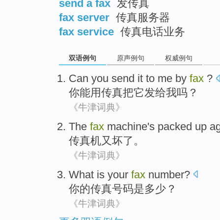
send a fax
发传真
fax server
传真服务器
fax service
传真电话业务
双语例句
原声例句
权威例句
Can
you
send
it
to
me
by
fax
?
你
能用
传真
把
它
发给
我
吗？
《牛津词典》
The
fax
machine's packed
up
a
传真机
又
坏
了
。
《牛津词典》
What
is
your
fax
number
?
你
的
传真
号码
是
多少？
《牛津词典》