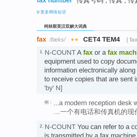
fax number
传真号码 ; 传真 ; 
更多
网络短语
柯林斯英汉双解大词典
fax
CET4 TEM4
/fæks/
( fa
N-COUNT
A
fax
or a
fax mach
1.
equipment used to copy docum
information electronically along
to receive copies that are sen
'by' N]
...a modern reception desk w
例：
…一个有电话和传真机的现
N-COUNT
You can refer to a c
2.
is transmitted by a fax machin