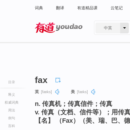
词典
翻译
有道精品课
云笔记
中英
有道 - 网易旗下搜索
fax
目录
英
[fæks]
美
[fæks]
释义
n. 传真机；传真信件；传真
权威词典
用法
v. 传真（文档、信件等）；用传
例句
【名】 （Fax）（美、瑞、巴、
百科