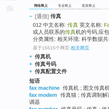
网络释义
专业释义
英英释义
go
传真
[通信]
top
012 中文名称:
传真
英文名称:
F
或人员联系的
传真
机的号码,应
分类属性: 相关环境: 科学数据共
基于15515个网页
-
相关网页
传真机
传真号码
传真配置文件
短语
fax machine
传真机 ; 图文传真机 
fax modem
传真猫 ; 传真调制解
调器