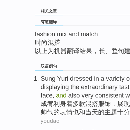
top
相关文章
有道翻译
fashion mix and match
时尚混搭
以上为机器翻译结果，长、整句
双语例句
Sung
Yuri
dressed in a
variety o
displaying
the
extraordinary
tas
face
,
and
also
very
consistent w
成宥利
身着
多
款
混
搭
服饰
，
展现
帅气
的
表情
也
和
当天
的
主题
十分
youdao