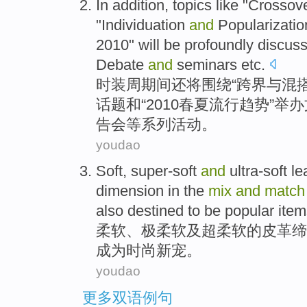
In addition,
topics
like "
Crossov
"
Individuation
and
Popularizati
2010" will be profoundly discus
Debate
and
seminars
etc
.
时装
周期间还将围绕“
跨界
与
混
话题
和“2010春夏
流行趋势
”
举办
告会等系列活动。
youdao
Soft
,
super-soft
and
ultra-soft
le
dimension in the
mix
and
match
also
destined to
be
popular
item
柔软
、极
柔软
及
超
柔软
的
皮革
缔
成为
时尚
新宠。
youdao
更多双语例句