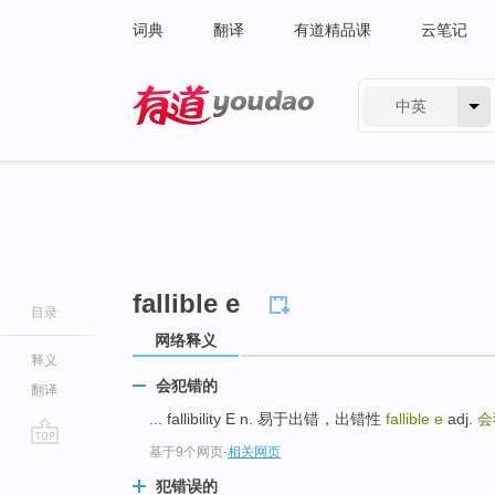
词典
翻译
有道精品课
云笔记
中英
有道 - 网易旗下搜索
fallible e
目录
网络释义
释义
会犯错的
翻译
... fallibility E n. 易于出错，出错性
fallible e
adj.
会
基于9个网页
-
相关网页
go
top
犯错误的