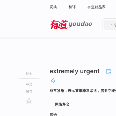
词典
翻译
有道精品课
中
有道 - 网易旗下搜索
extremely urgent
目录
释义
非常紧急：表示某事非常紧迫，需要立即
例句
网络释义
go
top
短语