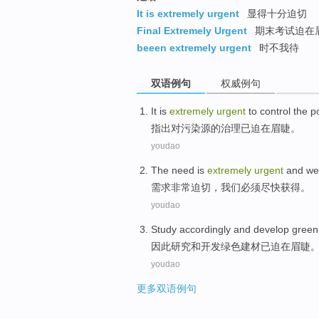
It is extremely urgent
显得十分迫切
Final Extremely Urgent
期末考试迫在
beeen extremely urgent
时不我待
双语例句
权威例句
It is
extremely
urgent
to
control
the
p
指出
对
污染源
的
治理
已
迫在
眉睫。
youdao
The
need
is
extremely
urgent
and
we
需求
非常
迫切
，
我们
必须
尽快
获得。
youdao
Study
accordingly
and
develop
green
因此
研究
和
开发
绿色
建材
已
迫在
眉睫
youdao
更多双语例句