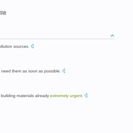
眉睫
ollution sources
.
need
them as soon as possible
.
building materials
already
extremely
urgent
.
。