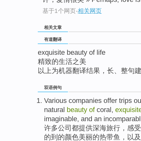
top
基于1个网页
-
相关网页
相关文章
有道翻译
exquisite beauty of life
精致的生活之美
以上为机器翻译结果，长、整句
双语例句
Various
companies
offer
trips
ou
natural
beauty
of
coral
,
exquisit
imaginable
,
and
an incomparabl
许多
公司
都提供
深海旅行
，
感受
的到的
颜色
美丽
的热带鱼
，
以及