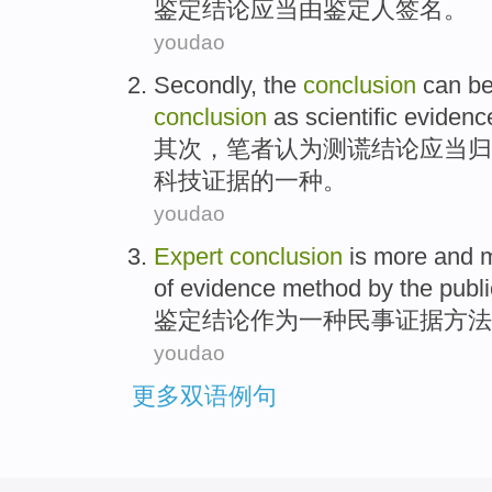
鉴定
结论
应当
由
鉴定人
签名
。
youdao
Secondly
, the
conclusion
can b
conclusion
as
scientific
evidenc
其次
，笔者认为测谎
结论
应当
归
科技
证据的
一种
。
youdao
Expert
conclusion
is more and 
of evidence
method
by
the
publi
鉴定
结论
作为
一
种
民事
证据
方法
youdao
更多双语例句