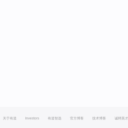
关于有道
Investors
有道智选
官方博客
技术博客
诚聘英