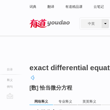
词典
翻译
有道精品课
云笔记
中英
有道 - 网易旗下搜索
exact differential equa
目录
释义
[数] 恰当微分方程
例句
网络释义
专业释义
英英释义
go
top