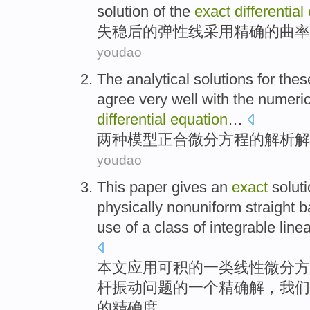
solution of
the
exact
differential
失稳后
的
弹性
线
采用
精确的曲率
youdao
The
analytical
solutions
for thes
agree
very
well
with
the
numeric
differential
equation
…
两种
模型
正
合
微分
方程
的
解析
解
youdao
This paper
gives
an
exact
solut
physically nonuniform straight
b
use
of
a
class of
integrable
line
本文
应用
可
积
的
一类
线性
微分
方
杆
振动
问题的
一
个
精确
解
，我们
的精确度。