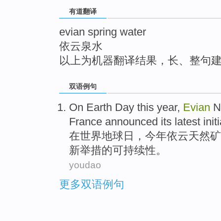
top
有道翻译
evian spring water
依云泉水
以上为机器翻译结果，长、整句
双语例句
On
Earth Day
this year
,
Evian
N
France
announced
its
latest
init
在
世界
地球日，
今年
依云
天然
矿
新
举措
的
可持续性
。
youdao
更多双语例句