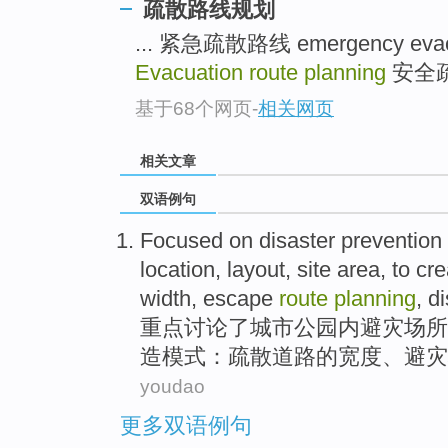
疏散路线规划
... 紧急疏散路线 emergency evacu
Evacuation route planning
安全疏散
基于68个网页
-
相关网页
相关文章
双语例句
Focused on
disaster
prevention
location
,
layout
,
site
area
, to
cre
width
,
escape
route
planning
, d
重点
讨论
了
城市
公园
内
避
灾
场所
造
模式
：
疏散
道路
的
宽度
、
避
灾
youdao
更多双语例句