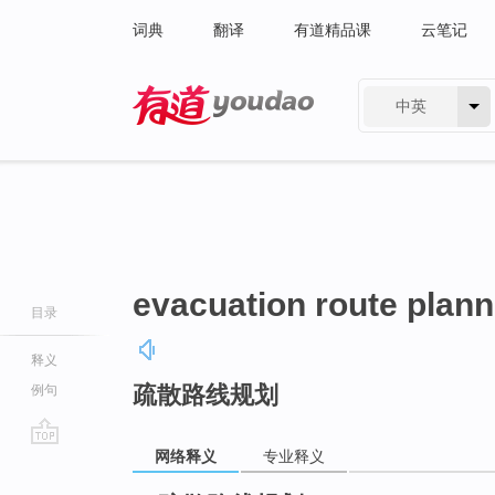
词典
翻译
有道精品课
云笔记
中英
有道 - 网易旗下搜索
evacuation route plann
目录
释义
疏散路线规划
例句
网络释义
专业释义
go
top