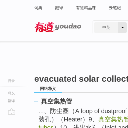
词典
翻译
有道精品课
云笔记
中英
有道 - 网易旗下搜索
evacuated solar collec
目录
网络释义
释义
真空集热管
翻译
...、防尘圈（A loop of dus
装孔）（Heater）9、
真空集热
go
top
tubes
）10、进出水孔（Inlet and 