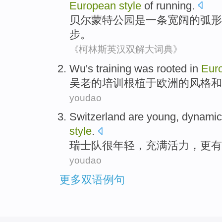
European
style
of
running
.
贝尔蒙特
公园
是
一条
宽阔
的
弧形
步
。
《柯林斯英汉双解大词典》
Wu's
training
was rooted
in
Eur
吴老
的
培训
根植
于
欧洲
的
风格
和
youdao
Switzerland
are
young
,
dynamic
style
.
瑞士队
很
年轻
，
充满活力
，更
有
youdao
更多双语例句