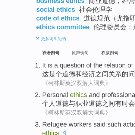
business ethics
商业道德，经营
social ethics
社会伦理学
code of ethics
道德规范（尤指
ethics committee
伦理委员会；
更多
词组短语
双语例句
原声例句
权威例句
It
is a
question
of
the
relation
of
这
是个
道德
和
经济
之间关系
的
问
《柯林斯英汉双解大词典》
Personal
ethics
and
professiona
个人
道德
与
职业
道德之间
有时会
《柯林斯英汉双解大词典》
Refugee
workers
said
such
acti
ethics
.