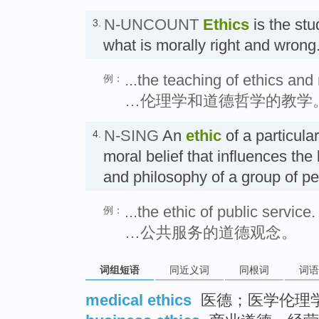
N-UNCOUNT
Ethics
is the stu
3.
what is morally right and wr
...the teaching of ethics and
例：
…伦理学和道德哲学的教学
N-SING
An
ethic
of a particular
4.
moral belief that influences the 
and philosophy of a group o
...the ethic of public service.
例：
…公共服务的道德观念。
词组短语
同近义词
同根词
词语
medical ethics
医德；医学伦理