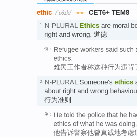
ethic
CET6+ TEM8
/ˈɛθɪk/
N-PLURAL
Ethics
are moral be
1.
right and wrong. 道德
Refugee workers said such a
例：
ethics.
难民工作者称这种行为违背
N-PLURAL
Someone's
ethics
a
2.
about right and wrong behaviour
行为准则
He told the police that he h
例：
ethics of what he was doing.
他告诉警察他曾真诚地考虑