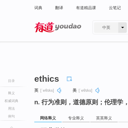
词典
翻译
有道精品课
云笔记
中英
有道 - 网易旗下搜索
ethics
目录
英
[ˈeθɪks]
美
[ˈeθɪks]
释义
n. 行为准则，道德原则；伦理学
权威词典
用法
例句
网络释义
专业释义
英英释义