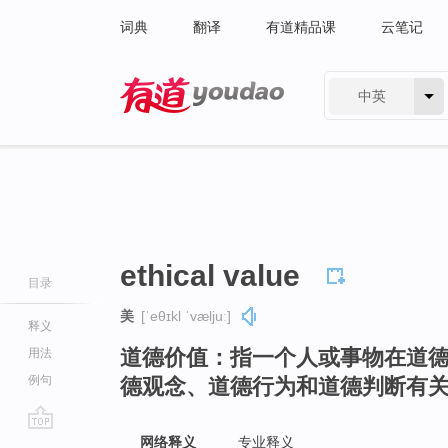
词典
翻译
有道精品课
云笔记
中英
有道 - 网易旗下搜索
ethical value
目录
美
[ˈeθɪkl ˈvæljuː]
释义
道德价值：指一个人或事物在道
用法
例句
德观念、道德行为和道德判断有
go
网络释义
专业释义