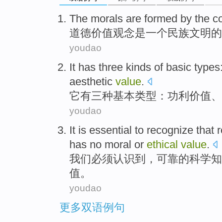
The
morals
are
formed by the 
道德
价值
观念
是
一个
民族
文明
的
youdao
It
has
three
kinds of
basic
types
aesthetic
value
.
它
有
三
种
基本
类型
：
功利
价值
、
youdao
It
is
essential to
recognize
that
r
has no
moral
or
ethical
value
.
我们
必须
认识
到，
可靠
的
科学
知
值。
youdao
更多双语例句