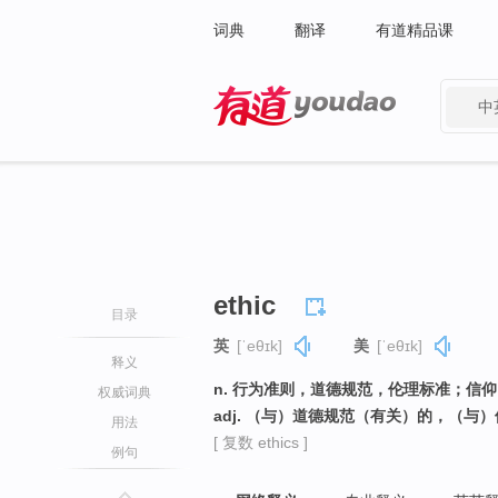
词典
翻译
有道精品课
中
有道 - 网易旗下搜索
ethic
目录
英
[ˈeθɪk]
美
[ˈeθɪk]
释义
n. 行为准则，道德规范，伦理标准；信仰
权威词典
adj. （与）道德规范（有关）的，（与）伦
用法
[ 复数 ethics ]
例句