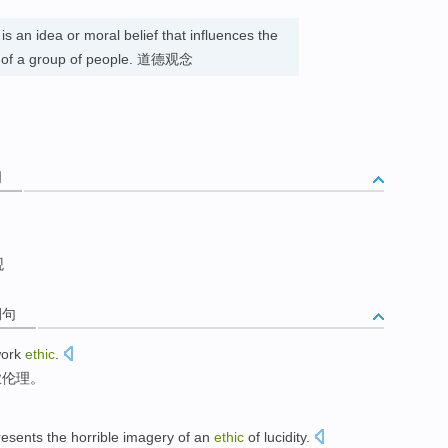
 is an idea or moral belief that influences the
hy of a group of people. 道德观念
词
观
例句
work
ethic
.
业伦理。
resents
the
horrible
imagery
of
an
ethic
of
lucidity
.