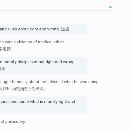
 and rules about right and wrong. 道德
n was a violation of medical ethics.
学道德。
e moral principles about right and wrong
为准则
thought honestly about the ethics of what he was doing.
所作所为依据的行为准则。
 questions about what is morally right and
ral philosophy.