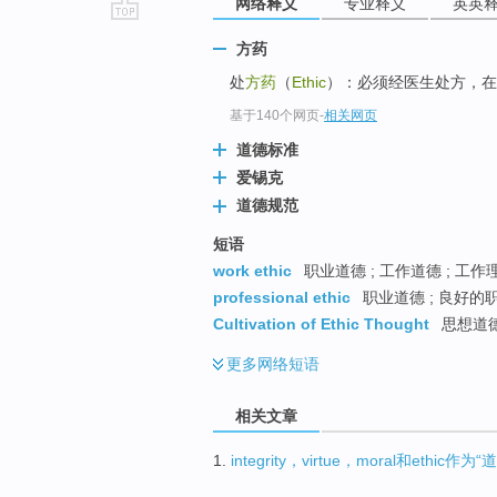
网络释义
专业释义
英英
go
方药
top
处
方药
（
Ethic
）：必须经医生处方，在
基于140个网页
-
相关网页
道德标准
爱锡克
道德规范
短语
work ethic
职业道德 ; 工作道德 ; 工作
professional ethic
职业道德 ; 良好的
Cultivation of Ethic Thought
思想道
更多
网络短语
相关文章
1.
integrity，virtue，moral和ethi