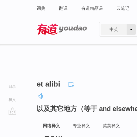
词典
翻译
有道精品课
云笔记
中英
有道 - 网易旗下搜索
et alibi
目录
释义
以及其它地方（等于 and elsewh
go
网络释义
专业释义
英英释义
top