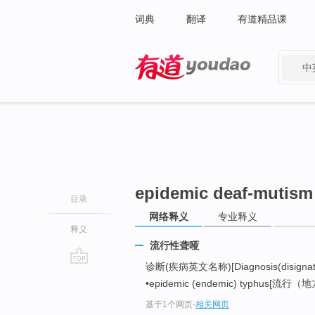
词典
翻译
有道精品课
中
有道 - 网易旗下搜索
epidemic deaf-mutism
目录
网络释义
专业释义
释义
流行性聋哑
诊断(疾病英文名称)[Diagnosis(disignation 
go
•epidemic (endemic) typhus[流行（
top
基于1个网页
-
相关网页