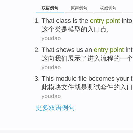
双语例句
原声例句
权威例句
That
class
is
the
entry
point
into
这个
类
是
模型
的
入口
点。
youdao
That
shows
us
an
entry
point
in
这
向
我们
展示
了
进入
流程
的
一个
youdao
This
module
file
becomes
your t
此
模块
文件
就是
测试
套件
的
入口
youdao
更多双语例句