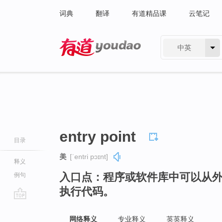
词典
翻译
有道精品课
云笔记
中英
有道 - 网易旗下搜索
entry point
目录
美
[ˈentri pɔɪnt]
释义
入口点：程序或软件库中可以从
例句
执行代码。
go
top
网络释义
专业释义
英英释义