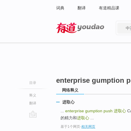
词典
翻译
有道精品课
中
有道 - 网易旗下搜索
enterprise gumption 
目录
网络释义
释义
进取心
翻译
...
enterprise gumption push
进取心
Ca
的精力和
进取心
...
go
基于1个网页
-
相关网页
top