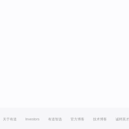
关于有道
Investors
有道智选
官方博客
技术博客
诚聘英